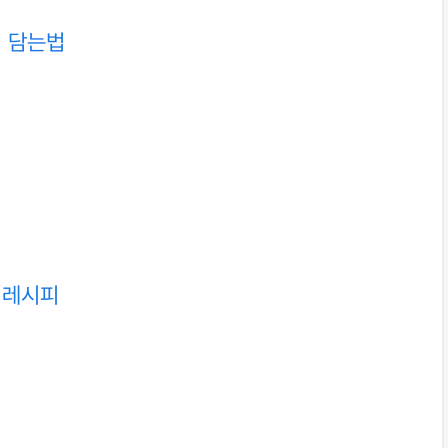
피 담는법
피
 레시피