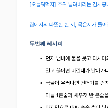
[오늘뭐먹지] 추위 날려버리는 김치콩나
집에서의 따뜻한 한 끼, 묵은지가 들어
두번째 레시피
먼저 냄비에 물을 붓고 다시마
열고 끓이면 비린내가 날아가니
국물이 우러나면 건더기를 건져
마늘 1큰술과 새우젓 반 큰술을
마지막으로 대파 송송 썰어 넣