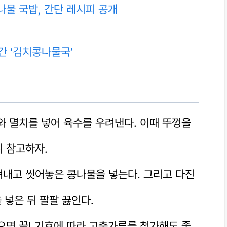
물 국밥, 간단 레시피 공개
간 ‘김치콩나물국’
와 멸치를 넣어 육수를 우려낸다. 이때 뚜껑을
 참고하자.
내고 씻어놓은 콩나물을 넣는다. 그리고 다진
 넣은 뒤 팔팔 끓인다.
으면 끝! 기호에 따라 고춧가루를 첨가해도 좋