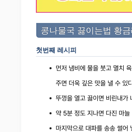
콩나물국 끓이는법 황
첫번째 레시피
먼저 냄비에 물을 붓고 멸치 
주면 더욱 깊은 맛을 낼 수 있
뚜껑을 열고 끓이면 비린내가 
약 5분 정도 지나면 다진 마늘
마지막으로 대파를 송송 썰어 